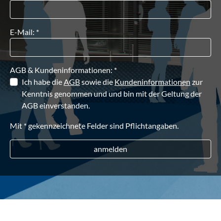
E-Mail: *
AGB & Kundeninformationen: *
AGB & Kundeninformationen: *
Ich habe die
AGB
sowie die
Kundeninformationen
zur
Kenntnis genommen und und bin mit der Geltung der
AGB einverstanden.
Mit * gekennzeichnete Felder sind Pflichtangaben.
anmelden